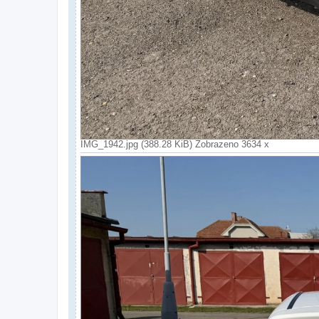
IMG_1942.jpg (388.28 KiB) Zobrazeno 3634 x