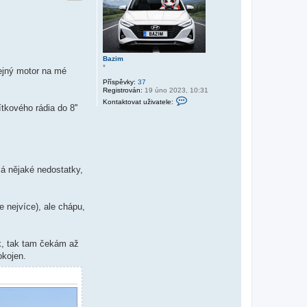
Bazim
*
tejný motor na mé
Příspěvky:
37
Registrován:
19 úno 2023, 10:31
K
Kontaktovat uživatele:
o
tkového rádia do 8''
n
t
a
k
t
o
v
má nějaké nedostatky,
a
t
u
ž
i
 nejvíce), ale chápu,
v
a
t
e
ik, tak tam čekám až
l
e
okojen.
B
a
z
i
m