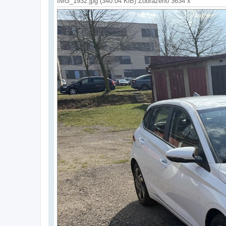
IMG_1932.jpg (340.04 KiB) Zobrazeno 3634 x