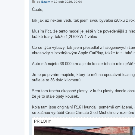
P
od
Bazim
»
19 dub 2026, 09:04
ř
í
Čaute,
s
p
ě
tak jak už někteří vědí, tak jsem svou bývalou i20tku z r
v
e
k
Musím říct, že tento model je ještě více povedenější z hle
krátké trasy, takže 1,2l 62kW 4 válec.
Co se týče výbavy, tak jsem přesedlal z halogenových žárove
obrazovky s bezdrýtovým Apple CarPlay, takže to si také 
Auto má najeto 36.000 km a je do konce tohoto roku ještě 
Je to po prvním majitele, který to měl na operativní leas
stále je to 36 tisíc kilometrů.
Sem tam trochu okopané plasty, v kufru plasty docela obou
že je to stále ojetý kousek.
Kola tam jsou originální R16 Hyundai, poměrně omlácené, a
se začnou vyrábět CrossClimate 3 od Michelinu v rozměru 
PŘÍLOHY