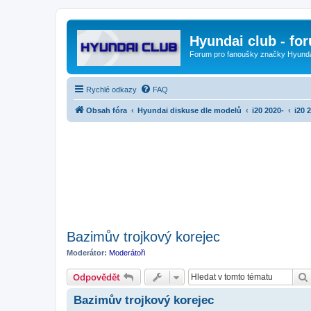
Hyundai club - fo
Forum pro fanoušky značky Hyund
Rychlé odkazy
FAQ
Obsah fóra
Hyundai diskuse dle modelů
i20 2020-
i20 
Bazimův trojkový korejec
Moderátor:
Moderátoři
Odpovědět
Bazimův trojkový korejec