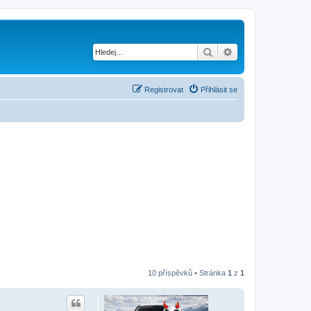
Hledat
Pokročilé hledání
Registrovat
Přihlásit se
10 příspěvků • Stránka
1
z
1