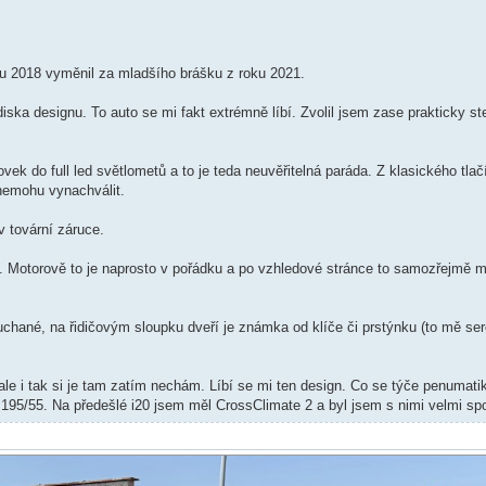
oku 2018 vyměnil za mladšího brášku z roku 2021.
diska designu. To auto se mi fakt extrémně líbí. Zvolil jsem zase prakticky s
k do full led světlometů a to je teda neuvěřitelná paráda. Z klasického tlačí
nemohu vynachválit.
v tovární záruce.
ing. Motorově to je naprosto v pořádku a po vzhledové stránce to samozřejmě 
chané, na řidičovým sloupku dveří je známka od klíče či prstýnku (to mě sere
le i tak si je tam zatím nechám. Líbí se mi ten design. Co se týče penumat
195/55. Na předešlé i20 jsem měl CrossClimate 2 a byl jsem s nimi velmi sp