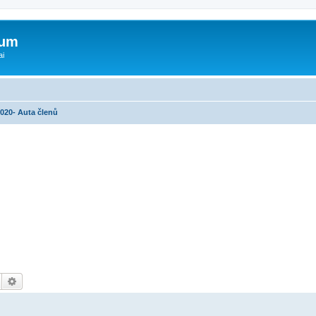
rum
ai
2020- Auta členů
Hledat
Pokročilé hledání