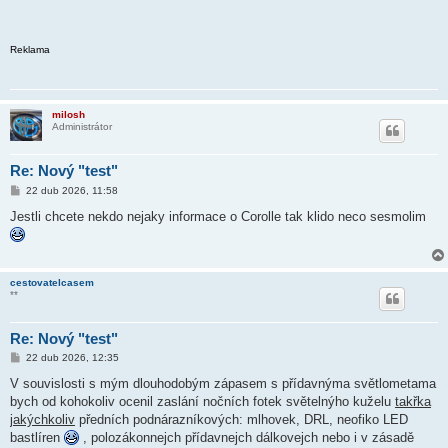
Reklama
milosh
Administrátor
Re: Nový "test"
P
22 dub 2026, 11:58
ř
í
Jestli chcete nekdo nejaky informace o Corolle tak klido neco sesmolim
s
p
ě
v
e
cestovatelcasem
k
**
Re: Nový "test"
P
22 dub 2026, 12:35
ř
í
V souvislosti s mým dlouhodobým zápasem s přídavnýma světlometama
s
bych od kohokoliv ocenil zaslání nočních fotek světelnýho kuželu
takřka
p
ě
jakýchkoliv
předních podnárazníkových: mlhovek, DRL, neofiko LED
v
bastlíren
, polozákonnejch přídavnejch dálkovejch nebo i v zásadě
e