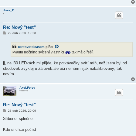
k
Jose_D
*
Re: Nový "test"
P
22 dub 2026, 19:28
ř
í
s
cestovatelcasem
píše:
p
ě
kvalitu nočního svícení vlastníci
tak málo řeší.
v
e
k
jj, na i30 LEDkách mi přijde, že potkávačky svítí míň, než jsem byl od
škodovek zvyklej u žárovek.ale oči nemám nijak nakalibrovaný, tak
nevím.
Axel.Foley
*******
Re: Nový "test"
P
28 dub 2026, 20:09
ř
í
Slíbeno, splněno.
s
p
ě
Kdo si chce počíst
v
e