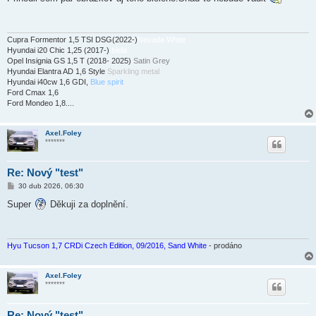
s
p
ě
v
e
Cupra Formentor 1,5 TSI DSG(2022-)
Nevada White
k
Hyundai i20 Chic 1,25 (2017-)
biela
Opel Insignia GS 1,5 T (2018- 2025)
Satin Grey
Hyundai Elantra AD 1,6 Style
Sparkling metal
Hyundai i40cw 1,6 GDI,
Blue spirit
Ford Cmax 1,6
Ford Mondeo 1,8....
Axel.Foley
*******
Re: Nový "test"
P
30 dub 2026, 06:30
ř
í
Super
Děkuji za doplnění.
s
p
ě
v
e
Hyu Tucson 1,7 CRDi Czech Edition, 09/2016, Sand White
- prodáno
k
Axel.Foley
*******
Re: Nový "test"