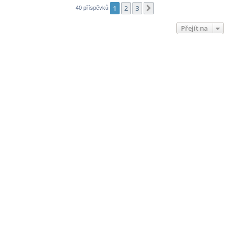
1
2
3
Další
40 příspěvků
Přejít na