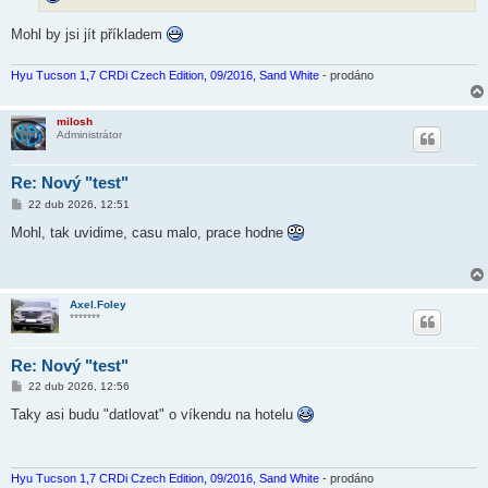
k
Mohl by jsi jít příkladem
Hyu Tucson 1,7 CRDi Czech Edition, 09/2016, Sand White
- prodáno
milosh
Administrátor
Re: Nový "test"
P
22 dub 2026, 12:51
ř
í
Mohl, tak uvidime, casu malo, prace hodne
s
p
ě
v
e
Axel.Foley
k
*******
Re: Nový "test"
P
22 dub 2026, 12:56
ř
í
Taky asi budu "datlovat" o víkendu na hotelu
s
p
ě
v
e
Hyu Tucson 1,7 CRDi Czech Edition, 09/2016, Sand White
- prodáno