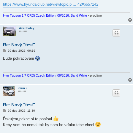
k
https://www.hyundaiclub.net/viewtopic.p ... 42#p657142
Hyu Tucson 1,7 CRDi Czech Edition, 09/2016, Sand White
- prodáno
Axel.Foley
*******
Re: Nový "test"
P
29 dub 2026, 06:16
ř
í
Bude pokračování
s
p
ě
v
e
Hyu Tucson 1,7 CRDi Czech Edition, 09/2016, Sand White
- prodáno
k
idam.i
*******
Re: Nový "test"
P
29 dub 2026, 11:30
ř
í
Ďakujem,pekne si to popísal.
s
Keby som ho nemal,tak by som ho vďaka tebe chcel.
p
ě
v