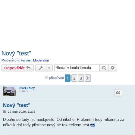
Nový "test"
Moderátoři:
Farrael
,
Moderátoři
Hledat
Pokročilé 
Odpovědět
1
2
3
Další
40 příspěvků
Axel.Foley
*******
Nový "test"
P
22 dub 2026, 11:35
ř
í
Dlouho se tady nic neobjevilo. Od nikoho. Prolomím tedy mlčení a za
s
několik dní tady přistane nový né-tak-celkem-test
p
ě
v