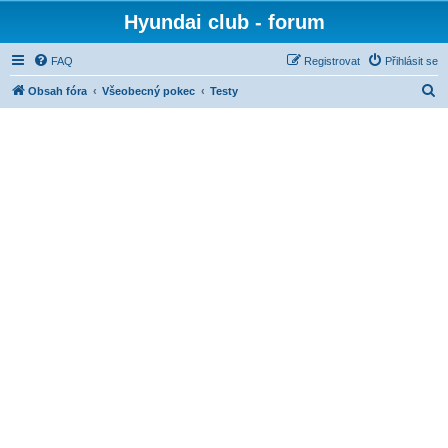
Hyundai club - forum
FAQ
Registrovat
Přihlásit se
H
Obsah fóra
Všeobecný pokec
Testy
l
e
d
a
t