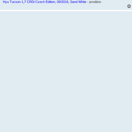
e
Hyu Tucson 1,7 CRDi Czech Edition, 09/2016, Sand White
- prodáno
k