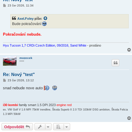
P
23 čer 2026, 11:34
ř
í
s
Axel.Foley
píše:
p
ě
Bude pokračování
v
e
k
Pokračování nebude.
Hyu Tucson 1,7 CRDi Czech Edition, 09/2016, Sand White
- prodáno
mozecek
****
Re: Nový "test"
P
23 čer 2026, 13:12
ř
í
snad nebude nove auto
s
p
ě
v
e
i30 kombi
family smart 1.5 DPI 2023
engine red
k
ex. VW Golf V 1.6 MPI 75kW trendline, Škoda Superb II 2.0 TDI 103kW DSG ambition, Škoda Felicia
1.3 MPI 50kW
Odpovědět