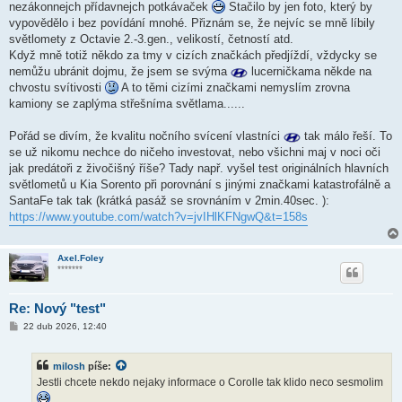
k
nezákonnejch přídavnejch potkávaček
Stačilo by jen foto, který by
vypovědělo i bez povídání mnohé. Přiznám se, že nejvíc se mně líbily
světlomety z Octavie 2.-3.gen., velikostí, četností atd.
Když mně totiž někdo za tmy v cizích značkách předjíždí, vždycky se
nemůžu ubránit dojmu, že jsem se svýma
lucerničkama někde na
chvostu svítivosti
A to těmi cizími značkami nemyslím zrovna
kamiony se zaplýma střešníma světlama......
Pořád se divím, že kvalitu nočního svícení vlastníci
tak málo řeší. To
se už nikomu nechce do ničeho investovat, nebo všichni maj v noci oči
jak predátoři z živočišný říše? Tady např. vyšel test originálních hlavních
světlometů u Kia Sorento při porovnání s jinými značkami katastrofálně a
SantaFe tak tak (krátká pasáž se srovnáním v 2min.40sec. ):
https://www.youtube.com/watch?v=jvIHlKFNgwQ&t=158s
Axel.Foley
*******
Re: Nový "test"
P
22 dub 2026, 12:40
ř
í
s
milosh
píše:
p
ě
Jestli chcete nekdo nejaky informace o Corolle tak klido neco sesmolim
v
e