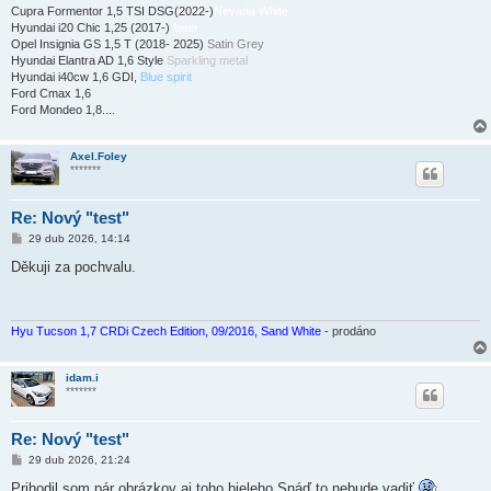
e
Cupra Formentor 1,5 TSI DSG(2022-)
Nevada White
k
Hyundai i20 Chic 1,25 (2017-)
biela
Opel Insignia GS 1,5 T (2018- 2025)
Satin Grey
Hyundai Elantra AD 1,6 Style
Sparkling metal
Hyundai i40cw 1,6 GDI,
Blue spirit
Ford Cmax 1,6
Ford Mondeo 1,8....
Axel.Foley
*******
Re: Nový "test"
P
29 dub 2026, 14:14
ř
í
Děkuji za pochvalu.
s
p
ě
v
e
Hyu Tucson 1,7 CRDi Czech Edition, 09/2016, Sand White
- prodáno
k
idam.i
*******
Re: Nový "test"
P
29 dub 2026, 21:24
ř
í
Prihodil som pár obrázkov aj toho bieleho.Snáď to nebude vadiť