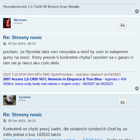
e
k
Hyundai Accent 1,4 71kW 08 Bronze Gray Metallic
Mexican
*******
Re: Stresny nosic
P
05 čer 2021, 08:37
ř
í
pocitam, ze Hyundai take veci nevyraba a riesil by som to nalepenim
s
gumy na nosic. Ktory presne ti konkretne chyba? pozriem sa v garazi ci
p
ě
tam nie je nieco ako cislo dielu
v
e
k
2023 TUCSON NX4 HEV 2WD Style/Premium - hybridny mladoch od 04/2023
2007 Accent 1,5 CRDi VGT, Nemesis in Elegance & True Blue
- legenda s 404
000km, ktora vzdy bude mat miesto v mojom srdci - 08/2007 do 04/2023
kyrmon
*****
Re: Stresny nosic
P
05 čer 2021, 19:12
ř
í
Konkrétně mi chybí pravý zadní, dle ostatních výrobních čísel by se
s
mělo jednat o kus 142610 takže
p
ě