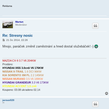
Reklama
Martun
Moderátor
Re: Stresny nosic
P
21 črc 2014, 22:26
ř
í
Mnojo, panáček změnil zaměstnání a hned dostal služebáček!:-)
s
p
ě
v
e
MAZDA CX-9 3.7 V6 204KW
k
Prodáno:
HYUNDAI IX55 3.0crdi V6 176KW
NISSAN X-TRAIL
1.6 DCI 96KW
KIA SORENTO XM FL
2.2 145KW
NISSAN MURANO
3.5 V6 188KW
HYUNDAI GRANDEUR
3.3 V6 173KW
HYUNDAI ACCENT 1.5 crdi
Koupeno: 03.08 ukradeno 02.14
jarous020
**