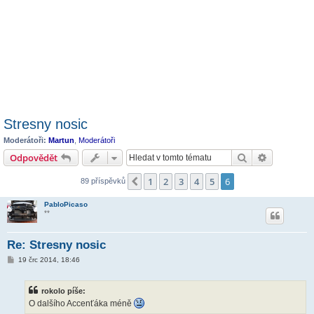
Stresny nosic
Moderátoři:
Martun
,
Moderátoři
Hledat
Pokročilé 
Odpovědět
1
2
3
4
5
6
Předchozí
89 příspěvků
PabloPicaso
**
Re: Stresny nosic
P
19 črc 2014, 18:46
ř
í
s
rokolo píše:
p
ě
O dalšího Accenťáka méně
v