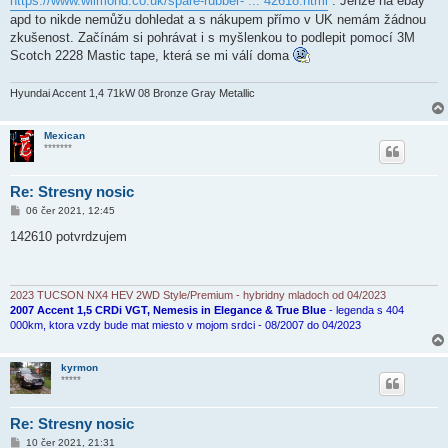
https://www.wilmond.co.uk/spare-rubber- ... 42618.html
. Jenže na ebay
v
apd to nikde nemůžu dohledat a s nákupem přímo v UK nemám žádnou
e
k
zkušenost. Začínám si pohrávat i s myšlenkou to podlepit pomocí 3M
Scotch 2228 Mastic tape, která se mi válí doma
Hyundai Accent 1,4 71kW 08 Bronze Gray Metallic
Mexican
*******
Re: Stresny nosic
P
06 čer 2021, 12:45
ř
í
142610 potvrdzujem
s
p
ě
v
e
2023 TUCSON NX4 HEV 2WD Style/Premium - hybridny mladoch od 04/2023
k
2007 Accent 1,5 CRDi VGT, Nemesis in Elegance & True Blue
- legenda s 404
000km, ktora vzdy bude mat miesto v mojom srdci - 08/2007 do 04/2023
kyrmon
*****
Re: Stresny nosic
P
10 čer 2021, 21:31