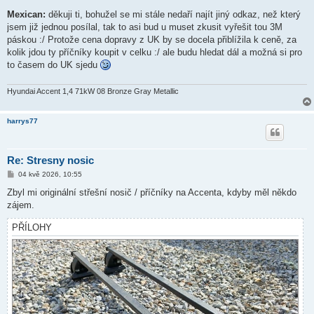
ř
í
Mexican:
děkuji ti, bohužel se mi stále nedaří najít jiný odkaz, než který
s
jsem již jednou posílal, tak to asi bud u muset zkusit vyřešit tou 3M
p
ě
páskou :/ Protože cena dopravy z UK by se docela přiblížila k ceně, za
v
kolik jdou ty příčníky koupit v celku :/ ale budu hledat dál a možná si pro
e
k
to časem do UK sjedu
Hyundai Accent 1,4 71kW 08 Bronze Gray Metallic
harrys77
Re: Stresny nosic
P
04 kvě 2026, 10:55
ř
í
Zbyl mi originální střešní nosič / příčníky na Accenta, kdyby měl někdo
s
zájem.
p
ě
v
PŘÍLOHY
e
k