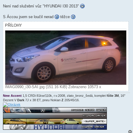
e
k
Není nad služební vůz "HYUNDAI I30 2013"
S Áccou jsem se loučil nerad
těžce
PŘÍLOHY
IMAG0990_i30-SAI.jpg (151.16 KiB) Zobrazeno 10573 x
New Accent
1,5 CRDi 81kw/110k, r.v.2008, zlato_bronz_šedá, komplet
fólie 3M
, 16"
Dezent V
Dark
7J x 38 ET, pneu Nokian
Z
205/45/16.