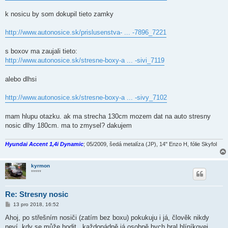
k nosicu by som dokupil tieto zamky
http://www.autonosice.sk/prislusenstva- ... -7896_7221
s boxov ma zaujali tieto:
http://www.autonosice.sk/stresne-boxy-a ... -sivi_7119
alebo dlhsi
http://www.autonosice.sk/stresne-boxy-a ... -sivy_7102
mam hlupu otazku. ak ma strecha 130cm mozem dat na auto stresny
nosic dlhy 180cm. ma to zmysel? dakujem
Hyundai Accent 1,4i Dynamic
; 05/2009, šedá metalíza (JP), 14" Enzo H, fólie Skyfol
kyrmon
*****
Re: Stresny nosic
P
13 pro 2018, 16:52
ř
í
Ahoj, po střešním nosiči (zatím bez boxu) pokukuju i já, člověk nikdy
s
neví, kdy se může hodit.. každopádně já osobně bych bral hlíníkovej