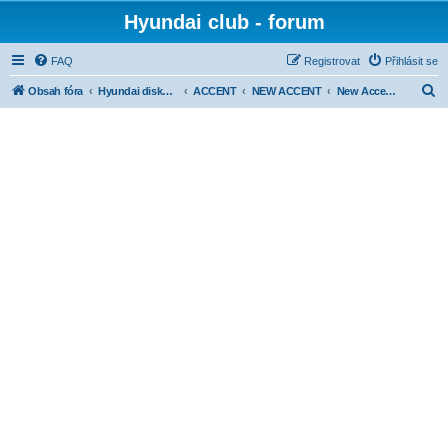
Hyundai club - forum
FAQ
Registrovat
Přihlásit se
H
Obsah fóra
Hyundai diskuse dle modelů
ACCENT
NEW ACCENT
New Accent - Exteriér
l
e
d
a
t