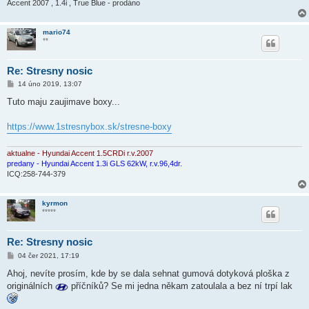
Accent 2007 , 1.4i , True Blue - prodáno
mario74
**
Re: Stresny nosic
P
14 úno 2019, 13:07
ř
í
Tuto maju zaujimave boxy...
s
p
ě
https://www.1stresnybox.sk/stresne-boxy
v
e
k
aktualne - Hyundai Accent 1.5CRDi r.v.2007
predany - Hyundai Accent 1.3i GLS 62kW, r.v.96,4dr.
ICQ:258-744-379
kyrmon
*****
Re: Stresny nosic
P
04 čer 2021, 17:19
ř
í
Ahoj, nevíte prosím, kde by se dala sehnat gumová dotyková ploška z
s
originálních
příčníků? Se mi jedna někam zatoulala a bez ní trpí lak
p
ě
v