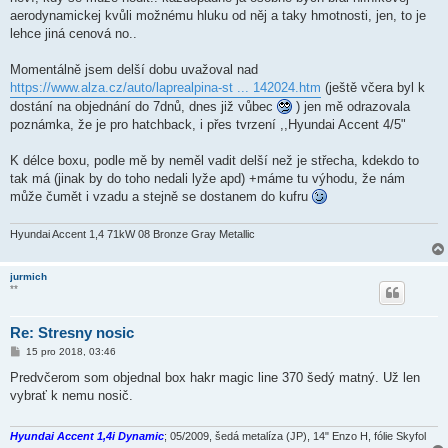
p
ě
aerodynamickej kvůli možnému hluku od něj a taky hmotnosti, jen, to je
v
lehce jiná cenová no..
e
k
Momentálně jsem delší dobu uvažoval nad
https://www.alza.cz/auto/laprealpina-st ... 142024.htm
(ještě včera byl k
dostání na objednání do 7dnů, dnes již vůbec
) jen mě odrazovala
poznámka, že je pro hatchback, i přes tvrzení ,,Hyundai Accent 4/5"
K délce boxu, podle mě by neměl vadit delší než je střecha, kdekdo to
tak má (jinak by do toho nedali lyže apd) +máme tu výhodu, že nám
může čumět i vzadu a stejně se dostanem do kufru
Hyundai Accent 1,4 71kW 08 Bronze Gray Metallic
jurmich
**
Re: Stresny nosic
P
15 pro 2018, 03:46
ř
í
Predvčerom som objednal box hakr magic line 370 šedý matný. Už len
s
vybrať k nemu nosič.
p
ě
v
e
Hyundai Accent 1,4i Dynamic
; 05/2009, šedá metalíza (JP), 14" Enzo H, fólie Skyfol
k