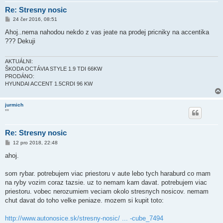
Re: Stresny nosic
P
24 čer 2016, 08:51
ř
í
Ahoj..nema nahodou nekdo z vas jeate na prodej pricniky na accentika
s
??? Dekuji
p
ě
v
e
AKTUÁLNI:
k
ŠKODA OCTÁVIA STYLE 1.9 TDI 66KW
PRODÁNO:
HYUNDAI ACCENT 1.5CRDI 96 KW
jurmich
**
Re: Stresny nosic
P
12 pro 2018, 22:48
ř
í
ahoj.
s
p
ě
som rybar. potrebujem viac priestoru v aute lebo tych haraburd co mam
v
na ryby vozim coraz tazsie. uz to nemam kam davat. potrebujem viac
e
k
priestoru. vobec nerozumiem veciam okolo stresnych nosicov. nemam
chut davat do toho velke peniaze. mozem si kupit toto:
http://www.autonosice.sk/stresny-nosic/ ... -cube_7494