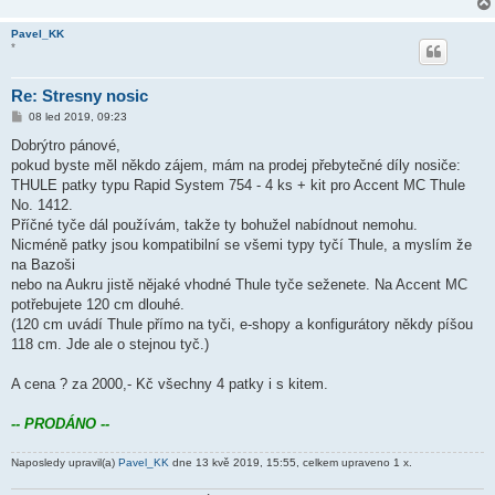
Pavel_KK
*
Re: Stresny nosic
P
08 led 2019, 09:23
ř
í
Dobrýtro pánové,
s
pokud byste měl někdo zájem, mám na prodej přebytečné díly nosiče:
p
ě
THULE patky typu Rapid System 754 - 4 ks + kit pro Accent MC Thule
v
No. 1412.
e
k
Příčné tyče dál používám, takže ty bohužel nabídnout nemohu.
Nicméně patky jsou kompatibilní se všemi typy tyčí Thule, a myslím že
na Bazoši
nebo na Aukru jistě nějaké vhodné Thule tyče seženete. Na Accent MC
potřebujete 120 cm dlouhé.
(120 cm uvádí Thule přímo na tyči, e-shopy a konfigurátory někdy píšou
118 cm. Jde ale o stejnou tyč.)
A cena ? za 2000,- Kč všechny 4 patky i s kitem.
-- PRODÁNO --
Naposledy upravil(a)
Pavel_KK
dne 13 kvě 2019, 15:55, celkem upraveno 1 x.