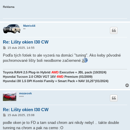
Reklama
Matrix44
**
Re: Lišty okien I30 CW
P
15 dub 2025, 14:55
ř
í
Podľa tých fotiek to ale vyzerá na domáci "tuning". Ako keby pôvodné
s
pochromované lišty boli neodborne začiernené
p
ě
v
e
Toyota RAV4 2.5 Plug-in Hybrid
AWD
Executive + JBL pack (10/2024)
k
Hyundai Tucson 2.0 CRDi VGT 16V
4WD
Premium (01/2009)
Hyundai i30 1.5 DPi Kombi Family + Smart Pack + NAV 10,25"(01/2024)
mozecek
****
Re: Lišty okien I30 CW
P
15 dub 2025, 15:08
ř
í
podle oken je to FD a tam snad chrom ani nikdy nebyl .. takte double
s
tunning na chrom a pak na cerno :O
p