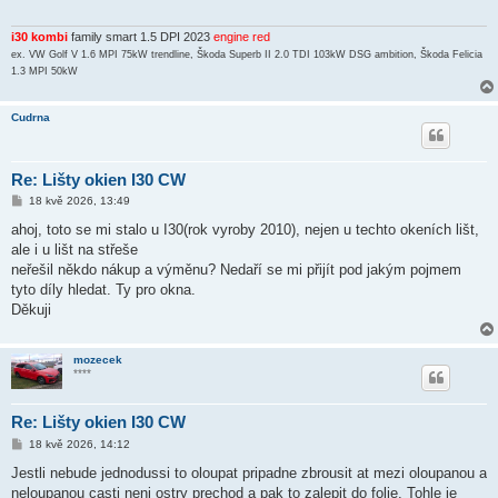
ě
v
e
i30 kombi
family smart 1.5 DPI 2023
engine red
k
ex. VW Golf V 1.6 MPI 75kW trendline, Škoda Superb II 2.0 TDI 103kW DSG ambition, Škoda Felicia
1.3 MPI 50kW
Cudrna
Re: Lišty okien I30 CW
P
18 kvě 2026, 13:49
ř
í
ahoj, toto se mi stalo u I30(rok vyroby 2010), nejen u techto okeních lišt,
s
ale i u lišt na střeše
p
ě
neřešil někdo nákup a výměnu? Nedaří se mi přijít pod jakým pojmem
v
tyto díly hledat. Ty pro okna.
e
k
Děkuji
mozecek
****
Re: Lišty okien I30 CW
P
18 kvě 2026, 14:12
ř
í
Jestli nebude jednodussi to oloupat pripadne zbrousit at mezi oloupanou a
s
neloupanou casti neni ostry prechod a pak to zalepit do folie. Tohle je
p