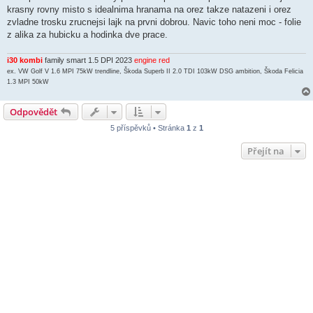
ě
krasny rovny misto s idealnima hranama na orez takze natazeni i orez
v
zvladne trosku zrucnejsi lajk na prvni dobrou. Navic toho neni moc - folie
e
k
z alika za hubicku a hodinka dve prace.
i30 kombi
family smart 1.5 DPI 2023
engine red
ex. VW Golf V 1.6 MPI 75kW trendline, Škoda Superb II 2.0 TDI 103kW DSG ambition, Škoda Felicia
1.3 MPI 50kW
Odpovědět
5 příspěvků • Stránka
1
z
1
Přejít na