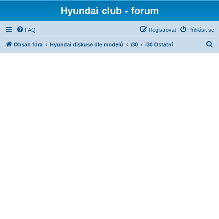
Hyundai club - forum
FAQ
Registrovat
Přihlásit se
H
Obsah fóra
Hyundai diskuse dle modelů
i30
i30 Ostatní
l
e
d
a
t