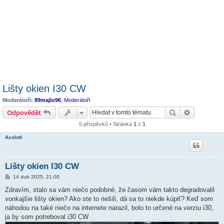
Lišty okien I30 CW
Moderátoři:
89majlo96
,
Moderátoři
Hledat
Pokročilé 
Odpovědět
5 příspěvků • Stránka
1
z
1
Axolotl
Lišty okien I30 CW
P
14 dub 2025, 21:00
ř
í
Zdravím, stalo sa vám niečo podobné, že časom vám takto degradovalil
s
vonkajšie lišty okien? Ako ste to riešili, dá sa to niekde kúpiť? Keď som
p
ě
náhodou na také niečo na internete narazil, bolo to určené na verziu i30,
v
ja by som potreboval i30 CW
e