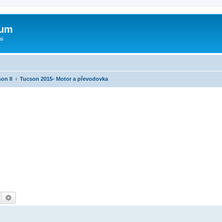
rum
ai
on II
Tucson 2015- Motor a převodovka
Hledat
Pokročilé hledání