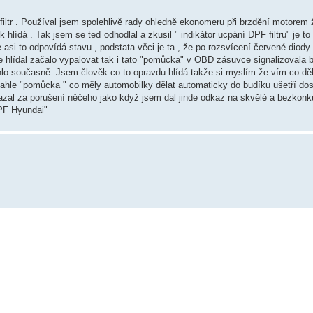
filtr . Používal jsem spolehlivě rady ohledně ekonomeru při brzdění motorem 
k hlídá . Tak jsem se teď odhodlal a zkusil " indikátor ucpání DPF filtru" je
ale asi to odpovídá stavu , podstata věci je ta , že po rozsvícení červené diody
e hlídal začalo vypalovat tak i tato "pomůcka" v OBD zásuvce signalizovala 
lo současně. Jsem člověk co to opravdu hlídá takže si myslím že vím co děl
 tahle "pomůcka " co měly automobilky dělat automaticky do budíku ušetří do
l za porušení něčeho jako když jsem dal jinde odkaz na skvělé a bezkonku
DPF Hyundai"