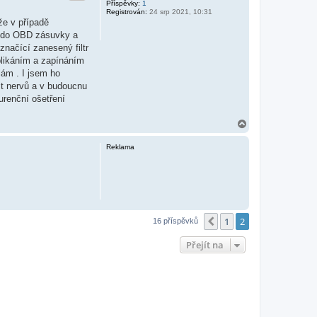
Příspěvky:
1
Registrován:
24 srp 2021, 10:31
že v případě
 to do OBD zásuvky a
 značící zanesený filtr
blikáním a zapínáním
ám . I jsem ho
st nervů a v budoucnu
renční ošetření
N
a
h
Reklama
o
r
u
1
2
Předchozí
16 příspěvků
Přejít na