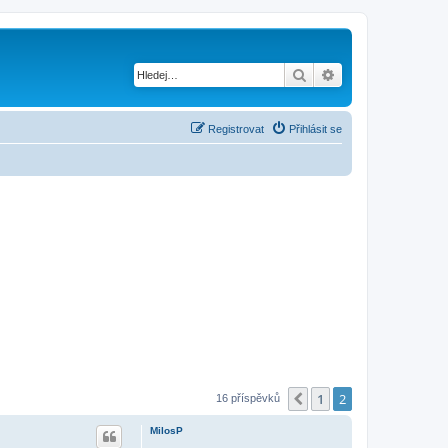
Hledat
Pokročilé hledání
Registrovat
Přihlásit se
1
2
Předchozí
16 příspěvků
MilosP