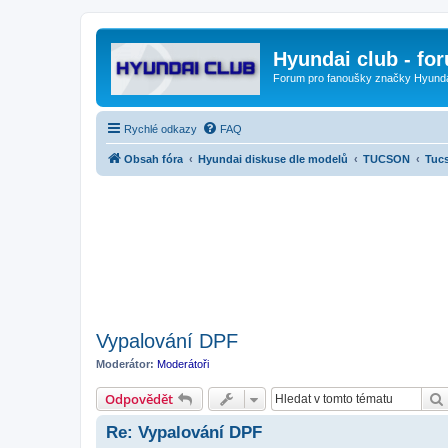
Hyundai club - fo
Forum pro fanoušky značky Hyund
Rychlé odkazy
FAQ
Obsah fóra
Hyundai diskuse dle modelů
TUCSON
Tucs
Vypalování DPF
Moderátor:
Moderátoři
Odpovědět
Re: Vypalování DPF