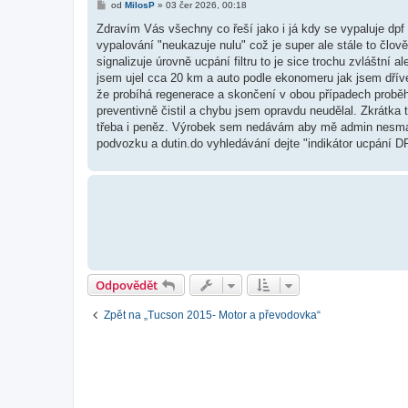
P
od
MilosP
»
03 čer 2026, 00:18
ř
í
Zdravím Vás všechny co řeší jako i já kdy se vypaluje dpf 
s
vypalování "neukazuje nulu" což je super ale stále to člově
p
ě
signalizuje úrovně ucpání filtru to je sice trochu zvláštní 
v
jsem ujel cca 20 km a auto podle ekonomeru jak jsem dřív
e
k
že probíhá regenerace a skončení v obou případech proběh
preventivně čistil a chybu jsem opravdu neudělal. Zkrátka
třeba i peněz. Výrobek sem nedávám aby mě admin nesmaza
podvozku a dutin.do vyhledávání dejte "indikátor ucpání 
Odpovědět
Zpět na „Tucson 2015- Motor a převodovka“