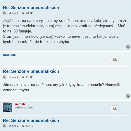
Re: Senzor v pneumatikách
P
04 čer 2026, 14:35
ř
í
Zvýšit tlak na ca 3 bary - pak by se měl senzor (ne v kole, ale myslím že
s
je to problém elektroniky auta) chytit - a pak vrátit na předepsaný... Mně
p
ě
to na i30 funguje.
v
S tím jestli měří kolo (senzor) kdekoli to nevím jestli to tak je. Udělal
e
k
bych to na místě kde to ukazuje chybu.
Dropik85
Re: Senzor v pneumatikách
P
05 čer 2026, 13:05
ř
í
Jde deaktivovat na autě senzory jak kdyby to auto nemělo? Nemyslím
s
vymazat chybu.
p
ě
v
e
milosh
k
Administrátor
Re: Senzor v pneumatikách
P
05 čer 2026, 13:12
ř