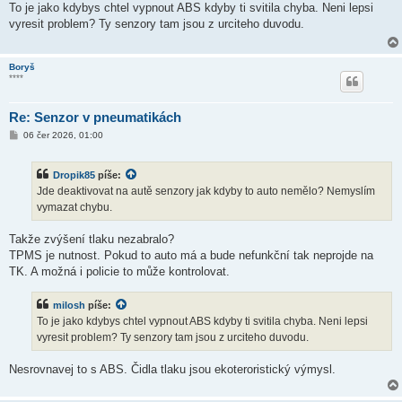
í
To je jako kdybys chtel vypnout ABS kdyby ti svitila chyba. Neni lepsi
s
vyresit problem? Ty senzory tam jsou z urciteho duvodu.
p
ě
v
e
Boryš
k
****
Re: Senzor v pneumatikách
P
06 čer 2026, 01:00
ř
í
s
Dropik85
píše:
p
ě
Jde deaktivovat na autě senzory jak kdyby to auto nemělo? Nemyslím
v
vymazat chybu.
e
k
Takže zvýšení tlaku nezabralo?
TPMS je nutnost. Pokud to auto má a bude nefunkční tak neprojde na
TK. A možná i policie to může kontrolovat.
milosh
píše:
To je jako kdybys chtel vypnout ABS kdyby ti svitila chyba. Neni lepsi
vyresit problem? Ty senzory tam jsou z urciteho duvodu.
Nesrovnavej to s ABS. Čidla tlaku jsou ekoteroristický výmysl.