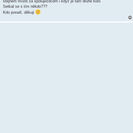
k
stejném místě za spolujezdcem i když je tam druhé kolo.
Setkal se s tím někdo???
Kdo poradí, děkuji