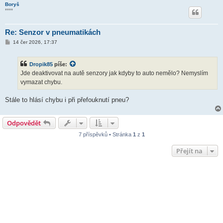
Boryš
****
Re: Senzor v pneumatikách
P
14 čer 2026, 17:37
ř
í
s
Dropik85
píše:
p
ě
Jde deaktivovat na autě senzory jak kdyby to auto nemělo? Nemyslím
v
vymazat chybu.
e
k
Stále to hlásí chybu i při přefouknutí pneu?
Odpovědět
7 příspěvků • Stránka
1
z
1
Přejít na