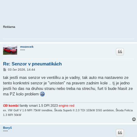
Reklama
mozecek
****
Re: Senzor v pneumatikách
P
03 čer 2026, 14:44
ř
í
tak jestli mas senzor ve ventilku a je vadny, tak auto ma nastaveno ze
s
tento konkretni senzor je "umisten" na pravem zadnim kole .. tj je jedno
p
ě
jestli ho das na druhou stranu nebo treba na strechu, furt ti bude hlasit ze
v
ma PZ kolo problem
e
k
i30 kombi
family smart 1.5 DPI 2023
engine red
ex. VW Golf V 1.6 MPI 75kW trendline, Škoda Superb II 2.0 TDI 103kW DSG ambition, Škoda Felicia
1.3 MPI 50kW
Boryš
****