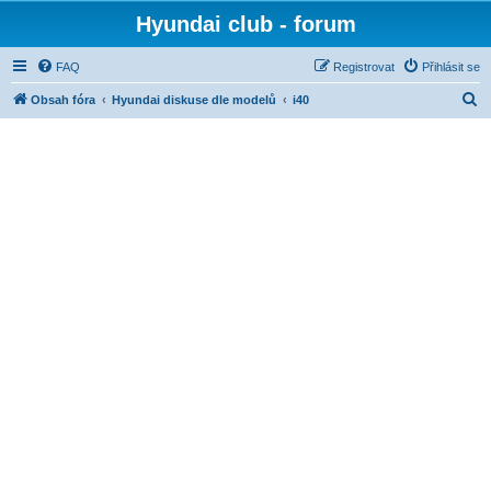
Hyundai club - forum
FAQ
Registrovat
Přihlásit se
H
Obsah fóra
Hyundai diskuse dle modelů
i40
l
e
d
a
t