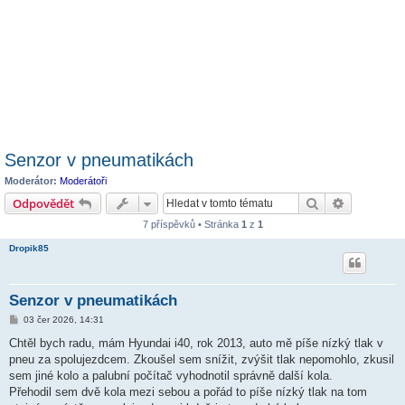
Senzor v pneumatikách
Moderátor:
Moderátoři
Hledat
Pokročilé 
Odpovědět
7 příspěvků • Stránka
1
z
1
Dropik85
Senzor v pneumatikách
P
03 čer 2026, 14:31
ř
í
Chtěl bych radu, mám Hyundai i40, rok 2013, auto mě píše nízký tlak v
s
pneu za spolujezdcem. Zkoušel sem snížit, zvýšit tlak nepomohlo, zkusil
p
ě
sem jiné kolo a palubní počítač vyhodnotil správně další kola.
v
Přehodil sem dvě kola mezi sebou a pořád to píše nízký tlak na tom
e