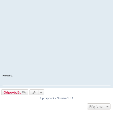
Reklama
Odpovědět
1 příspěvek • Stránka
1
z
1
Přejít na