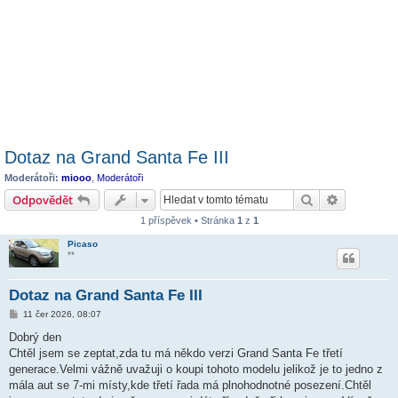
Dotaz na Grand Santa Fe III
Moderátoři:
miooo
,
Moderátoři
Hledat
Pokročilé 
Odpovědět
1 příspěvek • Stránka
1
z
1
Picaso
**
Dotaz na Grand Santa Fe III
P
11 čer 2026, 08:07
ř
í
Dobrý den
s
Chtěl jsem se zeptat,zda tu má někdo verzi Grand Santa Fe třetí
p
ě
generace.Velmi vážně uvažuji o koupi tohoto modelu jelikož je to jedno z
v
mála aut se 7-mi místy,kde třetí řada má plnohodnotné posezení.Chtěl
e