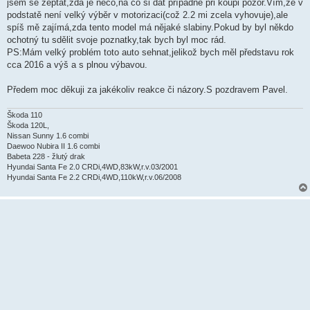
k
jsem se zeptat,zda je něco,na co si dát případně při koupi pozor.Vím,že v
podstatě není velký výběr v motorizaci(což 2.2 mi zcela vyhovuje),ale
spíš mě zajímá,zda tento model má nějaké slabiny.Pokud by byl někdo
ochotný tu sdělit svoje poznatky,tak bych byl moc rád.
PS:Mám velký problém toto auto sehnat,jelikož bych měl představu rok
cca 2016 a výš a s plnou výbavou.
Předem moc děkuji za jakékoliv reakce či názory.S pozdravem Pavel.
Škoda 110
Škoda 120L,
Nissan Sunny 1.6 combi
Daewoo Nubira II 1.6 combi
Babeta 228 - žlutý drak
Hyundai Santa Fe 2.0 CRDi,4WD,83kW,r.v.03/2001
Hyundai Santa Fe 2.2 CRDi,4WD,110kW,r.v.06/2008