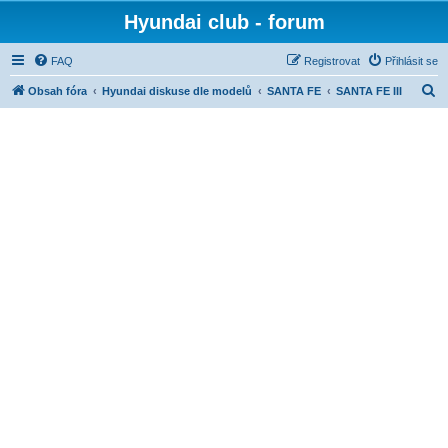
Hyundai club - forum
FAQ
Registrovat
Přihlásit se
H
Obsah fóra
Hyundai diskuse dle modelů
SANTA FE
SANTA FE III
l
e
d
a
t