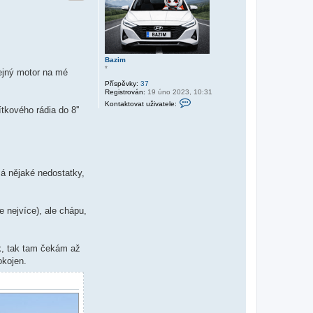
Bazim
*
tejný motor na mé
Příspěvky:
37
Registrován:
19 úno 2023, 10:31
K
Kontaktovat uživatele:
o
tkového rádia do 8''
n
t
a
k
t
o
v
má nějaké nedostatky,
a
t
u
ž
i
 nejvíce), ale chápu,
v
a
t
e
ik, tak tam čekám až
l
e
okojen.
B
a
z
i
m