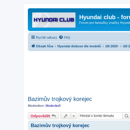
Hyundai club - fo
Forum pro fanoušky značky Hyund
Rychlé odkazy
FAQ
Obsah fóra
Hyundai diskuse dle modelů
i20 2020-
i20 
Bazimův trojkový korejec
Moderátor:
Moderátoři
Odpovědět
Bazimův trojkový korejec