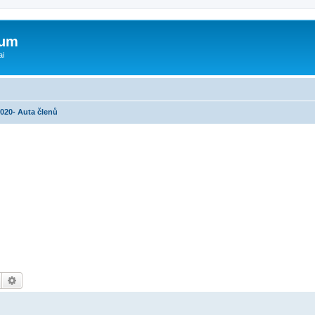
rum
ai
2020- Auta členů
Hledat
Pokročilé hledání