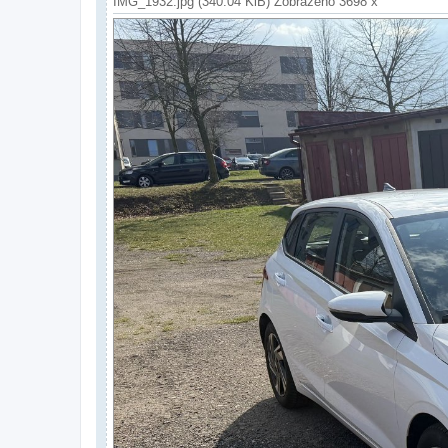
IMG_1932.jpg (340.04 KiB) Zobrazeno 3698 x