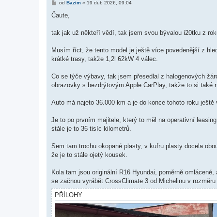
P
od
Bazim
»
19 dub 2026, 09:04
ř
í
Čaute,
s
p
ě
tak jak už někteří vědí, tak jsem svou bývalou i20tku z r
v
e
k
Musím říct, že tento model je ještě více povedenější z hle
krátké trasy, takže 1,2l 62kW 4 válec.
Co se týče výbavy, tak jsem přesedlal z halogenových žárove
obrazovky s bezdrýtovým Apple CarPlay, takže to si také 
Auto má najeto 36.000 km a je do konce tohoto roku ještě 
Je to po prvním majitele, který to měl na operativní leas
stále je to 36 tisíc kilometrů.
Sem tam trochu okopané plasty, v kufru plasty docela obou
že je to stále ojetý kousek.
Kola tam jsou originální R16 Hyundai, poměrně omlácené, a
se začnou vyrábět CrossClimate 3 od Michelinu v rozměru 
PŘÍLOHY