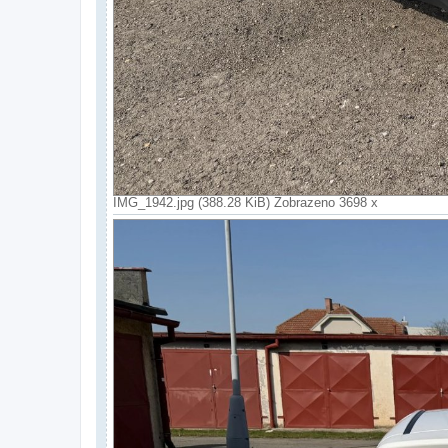
IMG_1942.jpg (388.28 KiB) Zobrazeno 3698 x