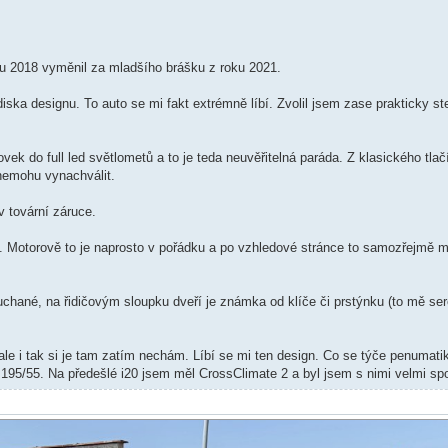
oku 2018 vyměnil za mladšího brášku z roku 2021.
diska designu. To auto se mi fakt extrémně líbí. Zvolil jsem zase prakticky s
k do full led světlometů a to je teda neuvěřitelná paráda. Z klasického tlačí
nemohu vynachválit.
v tovární záruce.
ing. Motorově to je naprosto v pořádku a po vzhledové stránce to samozřejmě 
chané, na řidičovým sloupku dveří je známka od klíče či prstýnku (to mě sere
le i tak si je tam zatím nechám. Líbí se mi ten design. Co se týče penumat
195/55. Na předešlé i20 jsem měl CrossClimate 2 a byl jsem s nimi velmi sp