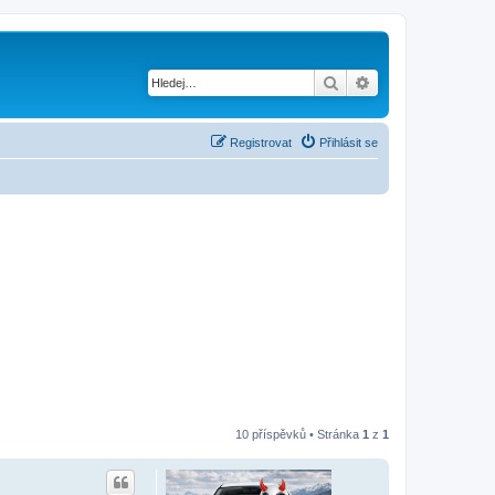
Hledat
Pokročilé hledání
Registrovat
Přihlásit se
10 příspěvků • Stránka
1
z
1