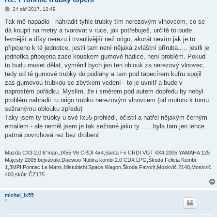
P
24 zář 2017, 12:49
ř
í
Tak mě napadlo - nahradit tyhle trubky tím nerezovým vlnovcem, co se
s
dá koupit na metry a tvarovat v ruce, jak potřebuješ, určitě to bude
p
ě
levnější a díky nerezu i trvanlivější než origo, akorát nevím jak je to
v
připojeno k té jednotce, jestli tam není nějaká zvláštní příruba..... jestli je
e
k
jednotka připojena zase kouskem gumové hadice, není problém. Pokud
to budu muset dělat, vyměnil bych jen ten oblouk za nerezový vlnovec,
tedy od té gumové trubky do podlahy a tam pod tapecírem kufru spojil
zas gumovou trubkou se zbytkem vedení - to je uvnitř a bude v
naprostém pořádku. Myslím, že i směrem pod autem dopředu by nebyl
problém nahradit tu origo trubku nerezovým vlnovcem (od motoru k tomu
sežranýmu oblouku zpředu)
Taky jsem ty trubky u své Ix55 prohlédl, očistil a natřel nějakým černým
emailem - ale neměl jsem je tak sežrané jako ty ..... byla tam jen lehce
patrná povrchová rez bez drobení
Mazda CX3 2.0 6°man.,IX55 V6 CRDI 4x4,Santa Fe CRDI VGT 4X4 2005,YAMAHA 125
Majesty 2005,bejvávalo:Daewoo Nubira kombi 2.0 CDX LPG,Škoda Felicia Kombi
1,3MPI,Pontiac Le Mans,Mistubishi Space Wagon,Škoda Favorit,Moskvič 2140,Moskvič
403,skůtr ČZ175
michal_ix55
*