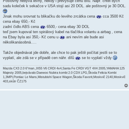
Poštovný nebývá levný, někdy i převyšuje cenu dílu. Např. chtěl bych
e
k
sadu koleček k sekačce v USA stojí asi 20 DOL. ale poštovný je 30 DOL.
Jinak mohu srovnat tu blikačku do levého zrcátka cena
cca 3500 Kč
cena ebay 650,- Kč
zadní čidlo ABS cena
6500,- cena ebay 30 DOL
teď jsem kupoval ten spirálový kabel na tlačítka volantu a airbag , cena
na Ebay byla asi 350,- Kč cenu u
ani nevím ale bude asi
několikanásobná.....
Takže objednávat jde dobře, ale chce to pak ještě počítat jestli se to
vyplatí, ale zdá se v případě cen náhr. dílů
se to vyplatí vždy
Mazda CX3 2.0 6°man.,IX55 V6 CRDI 4x4,Santa Fe CRDI VGT 4X4 2005,YAMAHA 125
Majesty 2005,bejvávalo:Daewoo Nubira kombi 2.0 CDX LPG,Škoda Felicia Kombi
1,3MPI,Pontiac Le Mans,Mistubishi Space Wagon,Škoda Favorit,Moskvič 2140,Moskvič
403,skůtr ČZ175