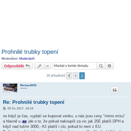
Prohnilé trubky topení
Moderátor:
Moderátoři
Hledat
Pokročilé 
Odpovědět
1
2
Předchozí
20 příspěvků
Richard555
******
Re: Prohnilé trubky topení
P
05 črc 2017, 18:16
ř
í
no když je čas, vyplatí se kupovat venku, u nás jsou ceny "mimo mísu"
s
a hlavně u
jde o to, že pokud nakoupíš za vic jak 25E platíš DPH a
p
ě
když nad tuším 3000,- Kč platíš i clo, pokud to není z EU.
v