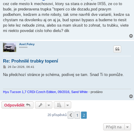
v
cez cele mesto k mechosovi, ktory sa stara o zdravie IX55, ze co to
e
k
bude, je prederavena trupka "topeni co ide dozadu,pod pravym
podbehom, kedzem a mrte roboty, tak sme navrhli dve varianti, kedze sa
chystam na dovolenku aj on aj ja, bud spravi bypass a budeme to riesit
po lete lez nebude zima, alebo sa mam skusit to zohnat, tu trubku, viete
mi niekto povedat cislo toho dielu? dik
Axel.Foley
*******
Re: Prohnilé trubky topení
P
26 čer 2026, 06:41
ř
í
Na předchozí stránce je schéma, podívej se tam. Snad Ti to pomůže.
s
p
ě
v
e
Hyu Tucson 1,7 CRDi Czech Edition, 09/2016, Sand White
- prodáno
k
Odpovědět
1
2
Předchozí
20 příspěvků
Přejít na