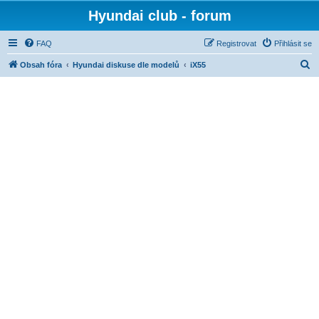
Hyundai club - forum
FAQ
Registrovat
Přihlásit se
H
Obsah fóra
Hyundai diskuse dle modelů
iX55
l
e
d
a
t