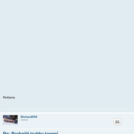
Reklama
Richard555
******
Re: Prohnilé trubky topení