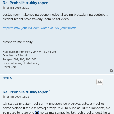
Re: Prohnilé trubky topení
P
28 led 2018, 23:11
ř
í
postup jsem nakonec nafocenej nedostal ale pri brouzdani na youtube a
s
hledani reseni nove zavady jsem nasel video
p
ě
v
https://www.youtube.com/watch?v=pMyc9IY0Kwg
e
k
presne to me menily
Hyundai ix55 Premium , 09. 4x4, 3.0 V6 crdi
Opel Vectra 1.9 cdti
Peugeot 307, 206, 106, 306
Daewoo Lanos, Škoda Fabia,
Rover 620i
forreHC
*
Re: Prohnilé trubky topení
P
25 čer 2026, 15:13
ř
í
tak sa tiez pripajam, bol som v pneuservise prezuvat auto, a mechos
s
hovori volaco ti tecie z pravej strany, reku to bude asi klima,kondenz, ale
p
ě
ze nie ze to je zelene
no az ma zamrazilo, tak rychlo doliat destilku a