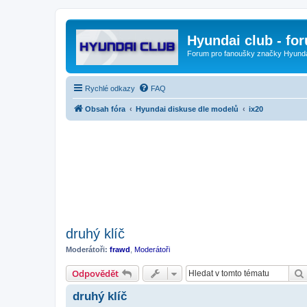
Hyundai club - fo
Forum pro fanoušky značky Hyund
Rychlé odkazy
FAQ
Obsah fóra
Hyundai diskuse dle modelů
ix20
druhý klíč
Moderátoři:
frawd
,
Moderátoři
Odpovědět
druhý klíč