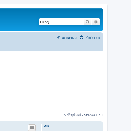
Hledat
Pokročilé hledání
Registrovat
Přihlásit se
5 příspěvků • Stránka
1
z
1
Wlk