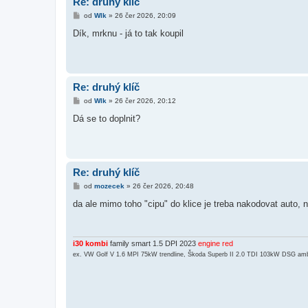
Re: druhý klíč
P
od
Wlk
»
26 čer 2026, 20:09
ř
í
Dík, mrknu - já to tak koupil
s
p
ě
v
e
k
Re: druhý klíč
P
od
Wlk
»
26 čer 2026, 20:12
ř
í
Dá se to doplnit?
s
p
ě
v
e
k
Re: druhý klíč
P
od
mozecek
»
26 čer 2026, 20:48
ř
í
da ale mimo toho "cipu" do klice je treba nakodovat auto, n
s
p
ě
v
e
i30 kombi
family smart 1.5 DPI 2023
engine red
k
ex. VW Golf V 1.6 MPI 75kW trendline, Škoda Superb II 2.0 TDI 103kW DSG amb