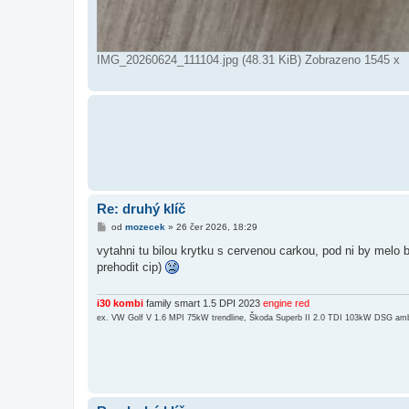
IMG_20260624_111104.jpg (48.31 KiB) Zobrazeno 1545 x
Re: druhý klíč
P
od
mozecek
»
26 čer 2026, 18:29
ř
í
vytahni tu bilou krytku s cervenou carkou, pod ni by melo b
s
prehodit cip)
p
ě
v
e
i30 kombi
family smart 1.5 DPI 2023
engine red
k
ex. VW Golf V 1.6 MPI 75kW trendline, Škoda Superb II 2.0 TDI 103kW DSG amb