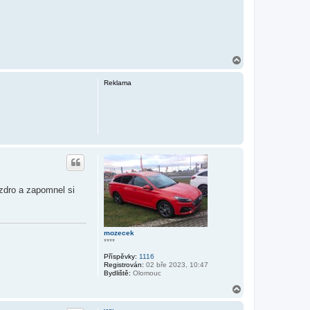
N
a
h
Reklama
o
r
u
uzdro a zapomnel si
mozecek
****
Příspěvky:
1116
Registrován:
02 bře 2023, 10:47
Bydliště:
Olomouc
N
a
h