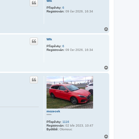
Wlk
o
r
Příspěvky:
6
Registrován:
09 čer 2026, 16:34
u
N
a
h
Wlk
o
r
Příspěvky:
6
Registrován:
09 čer 2026, 16:34
u
N
a
h
o
r
u
mozecek
****
Příspěvky:
1116
Registrován:
02 bře 2023, 10:47
Bydliště:
Olomouc
N