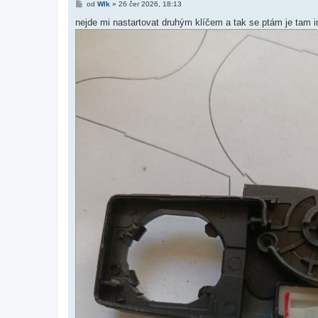
P
od
Wlk
»
26 čer 2026, 18:13
ř
í
nejde mi nastartovat druhým klíčem a tak se ptám je tam i
s
p
ě
v
e
k