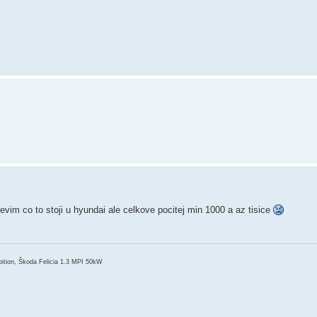
evim co to stoji u hyundai ale celkove pocitej min 1000 a az tisice
ition, Škoda Felicia 1.3 MPI 50kW