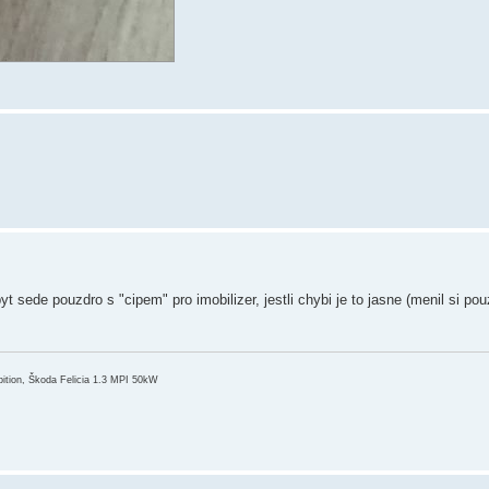
yt sede pouzdro s "cipem" pro imobilizer, jestli chybi je to jasne (menil si po
ition, Škoda Felicia 1.3 MPI 50kW