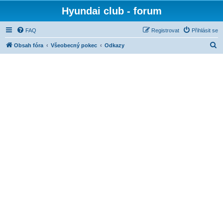
Hyundai club - forum
FAQ
Registrovat
Přihlásit se
H
Obsah fóra
Všeobecný pokec
Odkazy
l
e
d
a
t