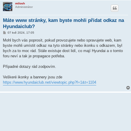
milosh
Administrátor
Máte www stránky, kam byste mohli přidat odkaz na
Hyundaiclub?
P
07 kvě 2024, 17:05
ř
í
Mohl bych vás poprosit, pokud provozujete nebo spravujete web, kam
s
byste mohli umístit odkaz na tyto stránky nebo ikonku s odkazem, byl
p
ě
bych za to moc rád. Stále existuje dost lidí, co mají Hyundai a o tomto
v
foru neví a tak je propagace potřeba.
e
k
Případné dotazy rád zodpovím.
Veškeré ikonky a bannery jsou zde
https://www.hyundaiclub.net/viewtopic.php?f=1&t=1104