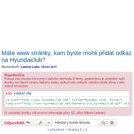
Máte www stránky, kam byste mohli přidat odkaz
na Hyundaiclub?
Moderátoři:
Lantra Luke
,
Moderátoři
Pravidla fóra
Pokud zde chcete mít inzerci Vašeho obchodu či firmy, podmínkou je umístění naší
ikonky na hlavní stranu Vašeho webu, pokud toto nebude splněno bude téma z této
sekce smazáno.
KÓD:
VYBRAT VŠE
<a href="http://www.hyundaiclub.net" title="Hyundai club, forum">

<img src="http://www.hyundaiclub.net/bannery/ico_hyundaiclub.gif" alt="
O umístění ikonky mě prosím informujte přes SZ, díky Milosh (admin).
Hledat
Pokročilé 
Odpovědět
1 příspěvek • Stránka
1
z
1