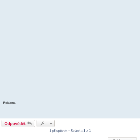
Reklama
Odpovědět
1 příspěvek • Stránka
1
z
1