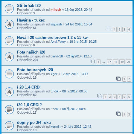
Stříbrňák I20
Poslední příspěvek od
milosh
«
13 čer 2023, 20:44
Odpovědi:
3
Havária - ťukec
Poslední příspěvek od
isquash
«
24 led 2018, 15:04
Odpovědi:
51
1
2
3
4
Nová I 20 cashmere brown 1,2 s 55 kw
Poslední příspěvek od
Axel.Foley
«
19 črc 2015, 10:25
Odpovědi:
8
Fota našich i20
Poslední příspěvek od
bartiik18
«
02 říj 2014, 12:18
Odpovědi:
294
1
17
18
19
20
…
Foto bouraných i20
Poslední příspěvek od
Ygor
«
12 srp 2013, 13:17
Odpovědi:
16
1
2
i 20 1.4 CRDi
Poslední příspěvek od
Endik
«
08 říj 2012, 00:55
Odpovědi:
82
1
2
3
4
5
6
i20 1,6 CRDi?
Poslední příspěvek od
Endik
«
08 říj 2012, 00:40
Odpovědi:
17
1
2
dojmy po 3/4 roku
Poslední příspěvek od
kermin
«
24 bře 2012, 12:42
Odpovědi:
13