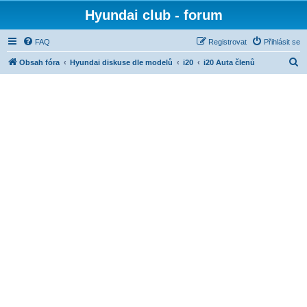
Hyundai club - forum
FAQ
Registrovat
Přihlásit se
H
Obsah fóra
Hyundai diskuse dle modelů
i20
i20 Auta členů
l
e
d
a
t