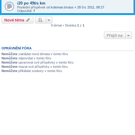
i20 po 49tis km
Poslední příspěvek od
koloman.brutus
«
28 črc 2011, 08:27
Odpovědi:
7
Nové téma
9 témat • Stránka
1
z
1
Přejít na
OPRÁVNĚNÍ FÓRA
Nemůžete
zakládat nová témata v tomto fóru
Nemůžete
odpovídat v tomto fóru
Nemůžete
upravovat své příspěvky v tomto fóru
Nemůžete
mazat své příspěvky v tomto fóru
Nemůžete
přikládat soubory v tomto fóru