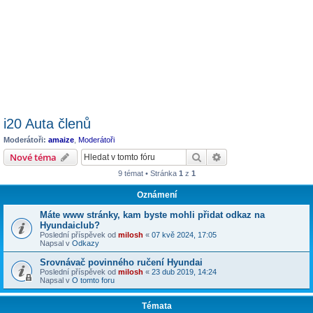
i20 Auta členů
Moderátoři:
amaize
,
Moderátoři
Hledat
Pokročilé hledání
Nové téma
9 témat • Stránka
1
z
1
Oznámení
Máte www stránky, kam byste mohli přidat odkaz na
Hyundaiclub?
Poslední příspěvek od
milosh
«
07 kvě 2024, 17:05
Napsal v
Odkazy
Srovnávač povinného ručení Hyundai
Poslední příspěvek od
milosh
«
23 dub 2019, 14:24
Napsal v
O tomto foru
Témata